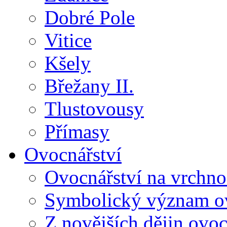
Dobré Pole
Vitice
Kšely
Břežany II.
Tlustovousy
Přímasy
Ovocnářství
Ovocnářství na vrchno
Symbolický význam o
Z novějších dějin ovo