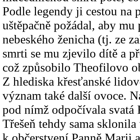
Podle legendy ji cestou na 
uštěpačně požádal, aby mu 
nebeského ženicha (tj. ze z
smrti se mu zjevilo dítě a p
což způsobilo Theofilovo ob
Z hlediska křesťanské lido
význam také další ovoce. Na
pod nímž odpočívala svatá 
Třešeň tehdy sama sklonila 
k občerstvení Panně Marii 