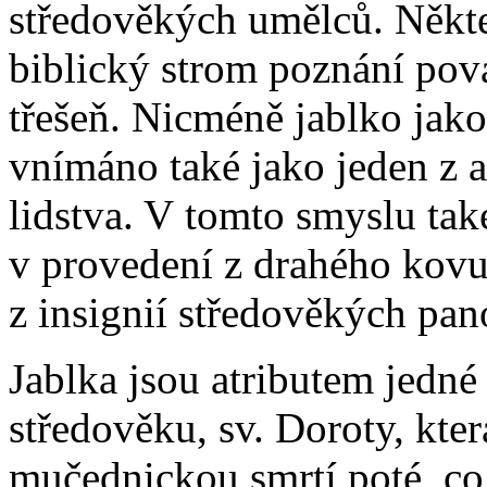
středověkých umělců. Někte
biblický strom poznání po
třešeň. Nicméně jablko jak
vnímáno také jako jeden z at
lidstva. V tomto smyslu tak
v provedení z drahého kovu
z insignií středověkých pan
Jablka jsou atributem jedné 
středověku, sv. Doroty, kte
mučednickou smrtí poté, co 