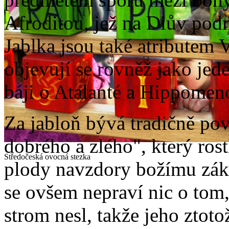
Afroditou, jež na Diův podně
Jablka jsou také atributem V
objevují se rovněž jako jed
báji o Atalanté a Hippomen
Za jabloň bývá tradičně po
dobrého a zlého", který rost
Středočeská ovocná stezka
plody navzdory božímu zák
se ovšem nepraví nic o tom,
strom nesl, takže jeho ztoto