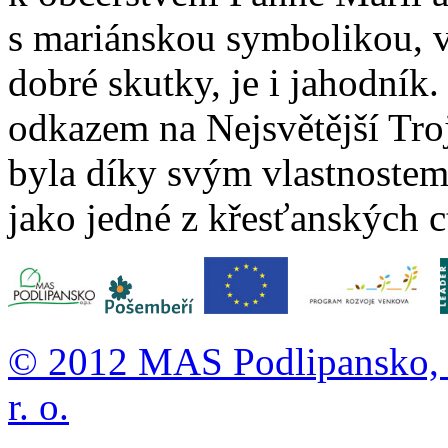
s mariánskou symbolikou, v
dobré skutky, je i jahodník. 
odkazem na Nejsvětější Troj
byla díky svým vlastnostem
jako jedné z křesťanských c
© 2012 MAS Podlipansko, o
r. o.