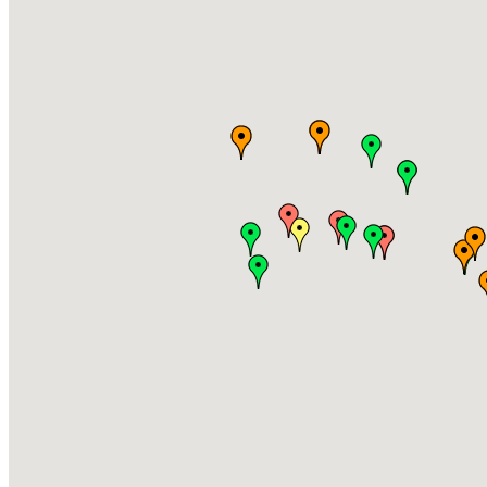
Středočeská ovocná stezka