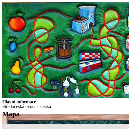
Hlavní informace
Středočeská ovocná stezka
Mapa