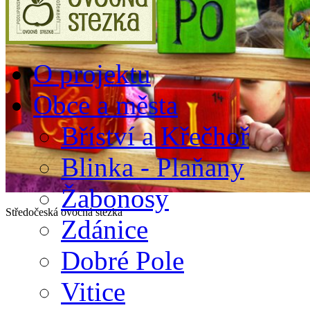
O projektu
Obce a města
Bříství a Křečhoř
Blinka - Plaňany
Žabonosy
Středočeská ovocná stezka
Zdánice
Dobré Pole
Vitice